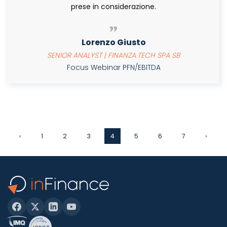
prese in considerazione.
Lorenzo Giusto
SENIOR ANALYST | FINANZA.TECH SPA SB
Focus Webinar PFN/EBITDA
‹
1
2
3
4
5
6
7
›