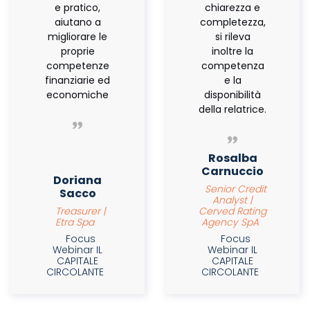
e pratico,
chiarezza e
aiutano a
completezza,
migliorare le
si rileva
proprie
inoltre la
competenze
competenza
finanziarie ed
e la
economiche
disponibilità
della relatrice.
Rosalba
Carnuccio
Doriana
Senior Credit
Sacco
Analyst |
Treasurer |
Cerved Rating
Etra Spa
Agency SpA
Focus
Focus
Webinar IL
Webinar IL
CAPITALE
CAPITALE
CIRCOLANTE
CIRCOLANTE