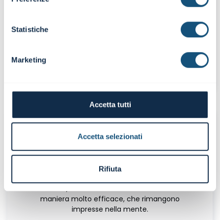
Webinar molto efficace, chiaro
nell'esposizione, docente molto preparata
Statistiche
Fabio Andrenacci
Marketing
Socio | Mare più Srl
Focus Webinar IL CAPITALE CIRCOLANTE
Accetta tutti
Accetta selezionati
Il webinar è stato molto esaustivo, chiaro,
concetti espressi in maniera chiara e
Rifiuta
comprensibile. Ottimo approccio della
relatrice, riesce a trasmettere le nozioni in
maniera molto efficace, che rimangono
impresse nella mente.