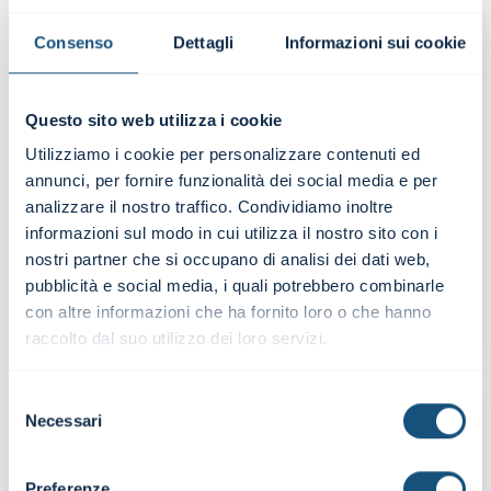
Consenso
Dettagli
Informazioni sui cookie
Buona esposizione dei contenuti
Questo sito web utilizza i cookie
dell'argomento e presentazione coinvolgente
Utilizziamo i cookie per personalizzare contenuti ed
della relatrice, pertinenti le metafore per
spiegare i contenuti dell'argomento trattato.
annunci, per fornire funzionalità dei social media e per
analizzare il nostro traffico. Condividiamo inoltre
informazioni sul modo in cui utilizza il nostro sito con i
Giuseppe Santoro
nostri partner che si occupano di analisi dei dati web,
Consulente |
pubblicità e social media, i quali potrebbero combinarle
Focus Webinar IL CAPITALE CIRCOLANTE
con altre informazioni che ha fornito loro o che hanno
raccolto dal suo utilizzo dei loro servizi.
Selezione
Necessari
del
consenso
Preferenze