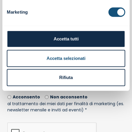
Il tuo ruolo in azienda
Marketing
Percorso di interesse *
Accetta tutti
Accetta selezionati
Consenso al trattamento dei dati personali
Rifiuta
Ho preso visione dell'
informativa sulla privacy
*
Acconsento
Non acconsento
al trattamento dei miei dati per finalità di marketing (es.
newsletter mensile e inviti ad eventi) *