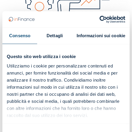
Consenso
Dettagli
Informazioni sui cookie
Confronto
nel merito dell'esigenza.
Identificazione
della tipologia di
contenuto più in linea.
Questo sito web utilizza i cookie
Progettazione
dell'intervento.
Utilizziamo i cookie per personalizzare contenuti ed
Presentazione
di una proposta dettagliata
annunci, per fornire funzionalità dei social media e per
con l'indicazione di: obiettivi, tempi di
analizzare il nostro traffico. Condividiamo inoltre
realizzazione e chiara esposizione dei costi.
informazioni sul modo in cui utilizza il nostro sito con i
Valutazione
: l'azienda decide se e quando
procedere.
nostri partner che si occupano di analisi dei dati web,
pubblicità e social media, i quali potrebbero combinarle
con altre informazioni che ha fornito loro o che hanno
raccolto dal suo utilizzo dei loro servizi.
CONTATTACI
Selezione