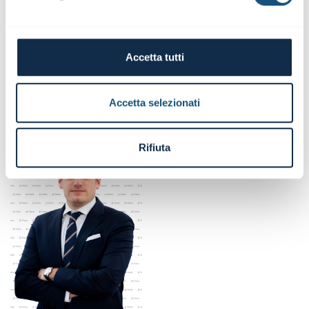
Analista finanziario, formatore e consulente. Laureato in
Finanza Aziendale presso l'Università Bocconi, svolge
attività di formazione e consulenza in corporate finance
Accetta tutti
nelle aziende e nei maggiori gruppi bancari italiani.
Dottore commercialista e revisore contabile, è partner
dello studio associato ASS&F Partners. È CEO di FSA,
società specializzata nella consulenza in finanza
Accetta selezionati
d'impresa. Già membro del Consiglio di Amministrazione
e Presidente del Comitato esecutivo di BCC del Garda. È
presidente del Consiglio di Amministrazione di Alto Adige
Rifiuta
Banca Südtirol Bank AG. È co-autore dei seguenti libri
della collana inFinance -
Keep it Simple!
: "Il profitto è
un'opinione. La cassa è un fatto", "In Dare o in Avere?",
"L'altro modo di redigere il business plan", "Quanto e
quale debito?", "Un Forno e una Torta - L'analisi di bilancio
nella logica gestionale" e "Finanza aziendale takeaways".
È Direttore scientifico dell'area Corporate Finance e
Banking di inFinance.