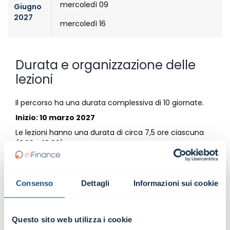
mercoledì 09
Giugno
2027
mercoledì 16
Durata e organizzazione delle
lezioni
Il percorso ha una durata complessiva di 10 giornate.
Inizio: 10 marzo 2027
Le lezioni hanno una durata di circa 7,5 ore ciascuna
(9:30 – 18:00).
È prevista una modalità di partecipazione:
ONLINE
| Ed. feriale
-
10 giornate in aula virtuale
Consenso
Dettagli
Informazioni sui cookie
La struttura del calendario è progettata per consentire
la partecipazione anche a professionisti già inseriti nel
mondo del lavoro, favorendo la conciliazione con gli
impegni professionali.
Questo sito web utilizza i cookie