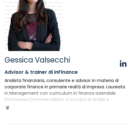
Forno e una Torta - L'analisi di bilancio per logica
gestionale", della collana inFinance -
Keep it Simple!
.
Gessica Valsecchi
Advisor & trainer di inFinance
Analista finanziaria, consulente e advisor in materia di
corporate finance in primarie realtà di impresa. Laureata
in Management con curriculum in finanza aziendale.
Dottoressa Commercialista, si occupa di analisi e
pianificazione finanziaria nonché di assistenza a studi
legali in tema di contenzioso bancario. È analyst di FSA,
società specializzata nella consulenza in finanza
d’impresa.