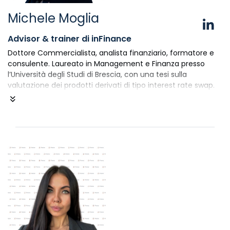
Michele Moglia
Advisor & trainer di inFinance
Dottore Commercialista, analista finanziario, formatore e
consulente. Laureato in Management e Finanza presso
l’Università degli Studi di Brescia, con una tesi sulla
valutazione dei prodotti derivati di tipo interest rate swap.
Si occupa della gestione dei rapporti tra banche ed
imprese e di pianificazione finanziaria di breve e lungo
termine, con particolare focus alle aziende in fase di
start-up. È co-autore del libro "In Dare o in Avere?".