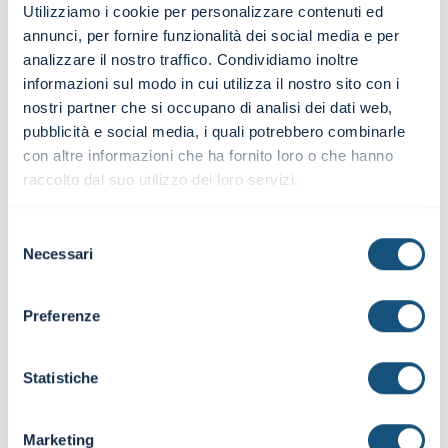
Utilizziamo i cookie per personalizzare contenuti ed
annunci, per fornire funzionalità dei social media e per
Faculty
analizzare il nostro traffico. Condividiamo inoltre
informazioni sul modo in cui utilizza il nostro sito con i
nostri partner che si occupano di analisi dei dati web,
pubblicità e social media, i quali potrebbero combinarle
con altre informazioni che ha fornito loro o che hanno
raccolto dal suo utilizzo dei loro servizi.
Selezione
Necessari
del
consenso
Preferenze
Statistiche
Ivan Fogliata
Executive partner & Co-founder di inFinance
Marketing