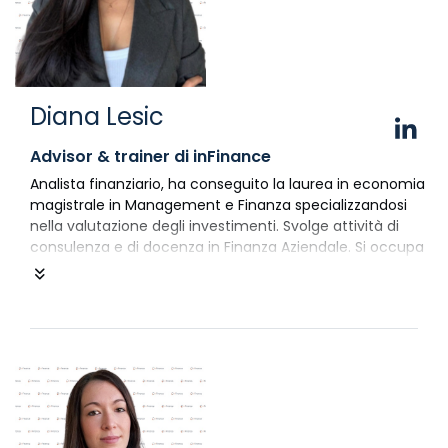
Diana Lesic
Advisor & trainer di inFinance
Analista finanziario, ha conseguito la laurea in economia
magistrale in Management e Finanza specializzandosi
nella valutazione degli investimenti. Svolge attività di
consulenza e di docenza in Finanza Aziendale. Si occupa
di corporate finance con particolare focus sulla
programmazione finanziaria e sull'espansione cross-
border delle imprese italiane. È esperta nella valutazione
di
intangible assets
, in particolare di
brand
e
goodwill
nel
contesto degli
International Valuation Standards
. Si
occupa di crisi di impresa con particolare focus sugli
accordi di ristrutturazione del debito per la continuità
aziendale. È analyst di FSA, società specializzata nella
consulenza in finanza d’impresa. È co-autore del libro "Un