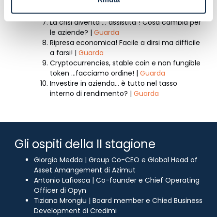
Il valore che non si tocca: il marchio e gli
intangible asset. |
Guarda
La crisi diventa …”assistita”! Cosa cambia per
le aziende? |
Guarda
Ripresa economica! Facile a dirsi ma difficile
a farsi! |
Guarda
Cryptocurrencies, stable coin e non fungible
token …facciamo ordine! |
Guarda
Investire in azienda… è tutto nel tasso
interno di rendimento? |
Guarda
Gli ospiti della II stagione
Giorgio Medda | Group Co-CEO e Global Head of
Asset Amangement di Azimut
Antonio Lafiosca | Co-founder e Chief Operating
Officer di Opyn
Tiziana Mrongiu | Board member e Chied Business
Development di Credimi