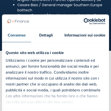
Cesare Bisio / General manager Southern Europe
bolttech
Simone Ranucci / Presidente e co-founder di
Yolo Group
Giorgio Santambrogio / CEO Gruppo VèGè
Francesco Fiorese / Managing partner di Simon-
Consenso
Dettagli
Informazioni sui cookie
Kucher & Partners Italia
Questo sito web utilizza i cookie
La seconda
Utilizziamo i cookie per personalizzare contenuti ed
annunci, per fornire funzionalità dei social media e per
stagione
analizzare il nostro traffico. Condividiamo inoltre
informazioni sul modo in cui utilizza il nostro sito con i
nostri partner che si occupano di analisi dei dati web,
pubblicità e social media, i quali potrebbero combinarle
con altre informazioni che ha fornito loro o che hanno
raccolto dal suo utilizzo dei loro servizi.