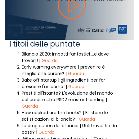
I titoli delle puntate
Bilancio 2020: impatti fantastici ...e dove
trovarli! |
Guarda
Early warning everywhere | prevenire è
meglio che curare? |
Guarda
Bake off startup | gli ingredienti per far
crescere l'unicorno! |
Guarda
Prestiti all'istante? L'evoluzione del mondo
del credito ...tra PSD2 e instant lending |
Guarda
How cooked are the books? | Esistono le
sofisticazioni di bilancio? |
Guarda
Le drag queen del bilancio | Utili travestiti da
costi? |
Guarda
When something went wrong... | Come