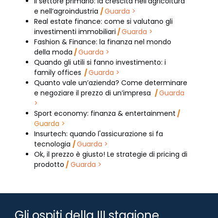
Il settore primario: la crescita nell’agricoltura
e nell’agroindustria
/
Guarda >
Real estate finance: come si valutano gli
investimenti immobiliari
/
Guarda >
Fashion & Finance: la finanza nel mondo
della moda
/
Guarda >
Quando gli utili si fanno investimento: i
family offices
/
Guarda >
Quanto vale un’azienda? Come determinare
e negoziare il prezzo di un’impresa
/
Guarda
>
Sport economy: finanza & entertainment
/
Guarda >
Insurtech: quando l'assicurazione si fa
tecnologia
/
Guarda >
Ok, il prezzo è giusto! Le strategie di pricing di
prodotto
/
Guarda >
Gli ospiti della III stagione