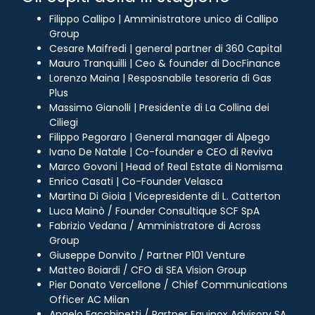
Filippo Callipo | Amministratore unico di Callipo
Group
Cesare Maifredi | general partner di 360 Capital
Mauro Tranquilli | Ceo & founder di DocFinance
Lorenzo Maina | Resposnabile tesoreria di Gas
Plus
Massimo Gianolli | Presidente di La Collina dei
Ciliegi
Filippo Pegoraro | General manager di Alpego
Ivano De Natale | Co-founder e CEO di Reviva
Marco Govoni | Head of Real Estate di Nomisma
Enrico Casati | Co-Founder Velasca
Martina Di Gioia | Vicepresidente di L. Catterton
Luca Mainò / Founder Consultique SCF SpA
Fabrizio Vedana / Amministratore di Across
Group
Giuseppe Donvito / Partner P101 Venture
Matteo Boiardi / CFO di SEA Vision Group
Pier Donato Vercellone / Chief Communications
Officer AC Milan
Angelo Facchinetti / Partner Equinox Advisory SA