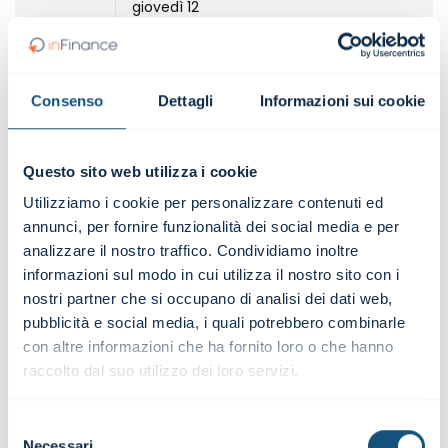
giovedì 12
Durata e organizzazione delle
Consenso
Dettagli
Informazioni sui cookie
lezioni
Il Corso ha una durata di n. 4 mezze giornate
Questo sito web utilizza i cookie
Inizio: 22 ottobre 2026.
Utilizziamo i cookie per personalizzare contenuti ed
Ogni lezione ha una durata di circa 4h (9.00-13.00)
annunci, per fornire funzionalità dei social media e per
È prevista una modalità di partecipazione
analizzare il nostro traffico. Condividiamo inoltre
informazioni sul modo in cui utilizza il nostro sito con i
ONLINE
/
n. 4 mezze giornate in aula virtuale
nostri partner che si occupano di analisi dei dati web,
pubblicità e social media, i quali potrebbero combinarle
con altre informazioni che ha fornito loro o che hanno
Faculty
raccolto dal suo utilizzo dei loro servizi.
Selezione
Necessari