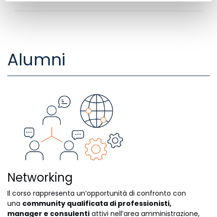
border delle imprese italiane. È esperta nella valutazione
di
intangible assets
, in particolare di
brand
e
goodwill
nel
contesto degli
International Valuation Standards
. Si
occupa di crisi di impresa con particolare focus sugli
accordi di ristrutturazione del debito per la continuità
Alumni
aziendale. È analyst di FSA, società specializzata nella
consulenza in finanza d’impresa. È co-autore del libro "Un
Forno e una Torta - L'analisi di bilancio per logica
gestionale", della collana inFinance -
Keep it Simple!
.
Networking
Il corso rappresenta un’opportunità di confronto con
una
community qualificata di professionisti,
manager e consulenti
attivi nell’area amministrazione,