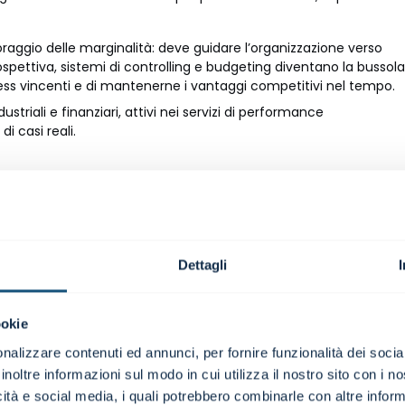
toraggio delle marginalità: deve guidare l’organizzazione verso
rospettiva, sistemi di controlling e budgeting diventano la bussola
ness vincenti e di mantenerne i vantaggi competitivi nel tempo.
ustriali e finanziari, attivi nei servizi di performance
 casi reali.
possono essere seguiti anche come corsi indipendenti (
Basi di
eting & Reporting
-
Strumenti evoluti di controllo di gestione
)
Dettagli
ppano
ookie
i sviluppano:
edente (budgeting), concomitante e susseguente (reporting);
nalizzare contenuti ed annunci, per fornire funzionalità dei socia
 dimensione più strategica ed evoluta del ruolo.
inoltre informazioni sul modo in cui utilizza il nostro sito con i 
icità e social media, i quali potrebbero combinarle con altre inform