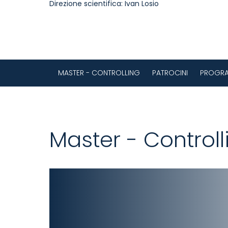
Direzione scientifica:
Ivan Losio
MASTER - CONTROLLING
PATROCINI
PROGR
Master - Controll