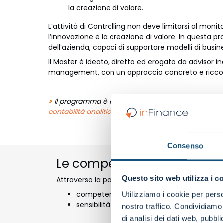
la creazione di valore.
L’attività di Controlling non deve limitarsi al moni
l’innovazione e la creazione di valore. In questa p
dell’azienda, capaci di supportare modelli di busi
Il Master è ideato, diretto ed erogato da advisor ind
management, con un approccio concreto e ricco di
>
Il programma è diviso in quattro moduli, i quali 
contabilità analitica
-
Analisi della redditività
-
Budg
Consenso
Le competenze che si svilu
Questo sito web utilizza i c
Attraverso la partecipazione attiva al percorso s
competenze operative di controllo antec
Utilizziamo i cookie per perso
sensibilità e tecniche per promuovere una
nostro traffico. Condividiamo 
di analisi dei dati web, pubbl