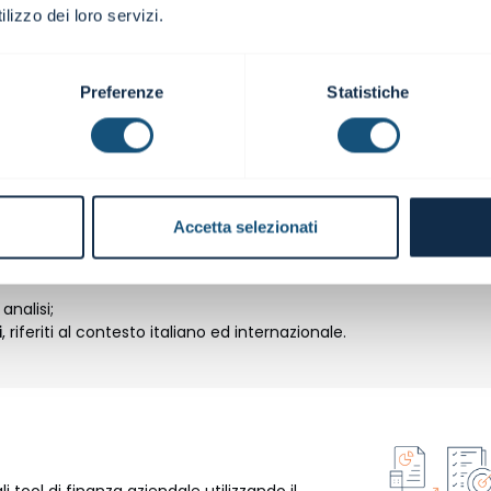
lizzo dei loro servizi.
Preferenze
Statistiche
timolati al ragionamento e al confronto con i docenti.
ci attraverso la suddivisione in
building blocks
agevolmente
rne le logiche, e poi sviluppati in circostanze sempre più articolate.
Accetta selezionati
i interazione e coinvolgimento;
analisi;
i
, riferiti al contesto italiano ed internazionale.
 tool di finanza aziendale utilizzando il