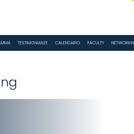
AMMA
TESTIMONIANZE
CALENDARIO
FACULTY
NETWORKIN
ing