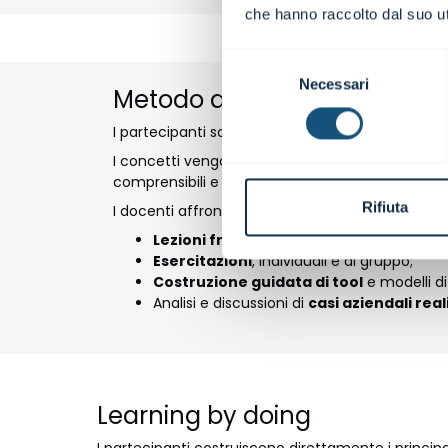
che hanno raccolto dal suo uti
Selezione
Necessari
del
Metodo didattico
consenso
I partecipanti sono costantemente coinvolti e s
I concetti vengono contestualizzati e resi sempli
comprensibili e interiorizzabili, al fine di coglie
Rifiuta
I docenti affrontano i vari temi alternando:
Lezioni frontali
, con un elevato livello d
Esercitazioni
, individuali e di gruppo;
Costruzione guidata di tool
e modelli di 
Analisi e discussioni di
casi aziendali real
Learning by doing
I partecipanti costruiscono direttamente i principali