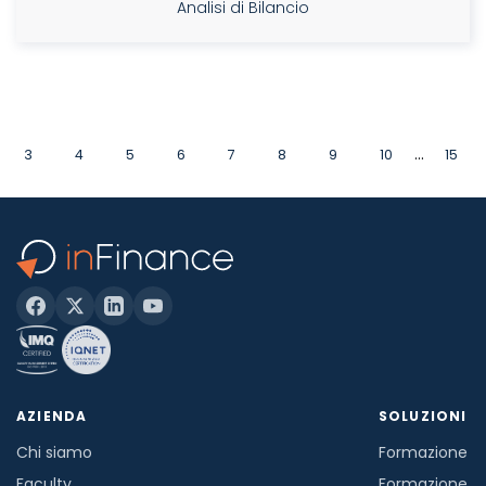
Analisi di Bilancio
...
3
4
5
6
7
8
9
10
15
AZIENDA
SOLUZIONI
Chi siamo
Formazione in
Faculty
Formazione a