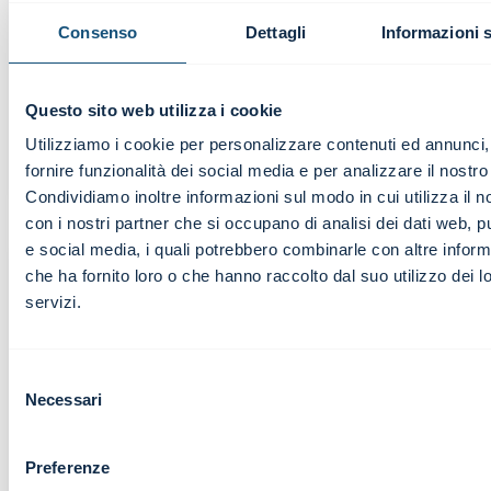
realtà economica quotidiana e lontana dai
testi accademici.
Consenso
Dettagli
Informazioni 
Marco Pellegrino
Questo sito web utilizza i cookie
Libero professionista |
Utilizziamo i cookie per personalizzare contenuti ed annunci,
Live Webinar
fornire funzionalità dei social media e per analizzare il nostro 
Condividiamo inoltre informazioni sul modo in cui utilizza il no
con i nostri partner che si occupano di analisi dei dati web, pu
e social media, i quali potrebbero combinarle con altre inform
che ha fornito loro o che hanno raccolto dal suo utilizzo dei l
servizi.
La Relatrice ha saputo tenere vive e
focalizzate le nostre competenze, facendoci
Selezione
sempre riflettere e donandoci utili esempi.
Necessari
del
Grazie!
consenso
Preferenze