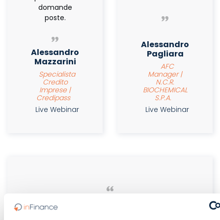
domande
poste.
Alessandro
Alessandro
Pagliara
Mazzarini
AFC
Specialista
Manager |
Credito
N.C.R.
Imprese |
BIOCHEMICAL
Credipass
S.P.A.
Live Webinar
Live Webinar
Webinar utile per la formazione e
approfondimenti su casi pratici. Aderenza alla