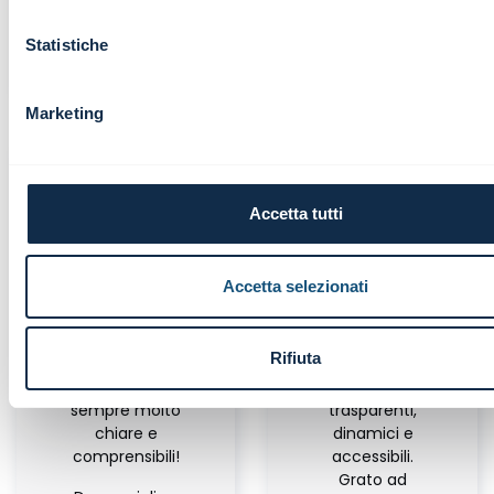
Diana D'Alterio
Group Chief Audit Director | ATM
Statistiche
Live Webinar
Marketing
Accetta tutti
Grazie per la
La
passione che
divulgazione
Accetta selezionati
ci
scientifica
trasmettete
rende i
nelle
mercati,
Rifiuta
vostre sessioni
qualsiasi essi
formative,
siano, più
sempre molto
trasparenti,
chiare e
dinamici e
comprensibili!
accessibili.
Grato ad