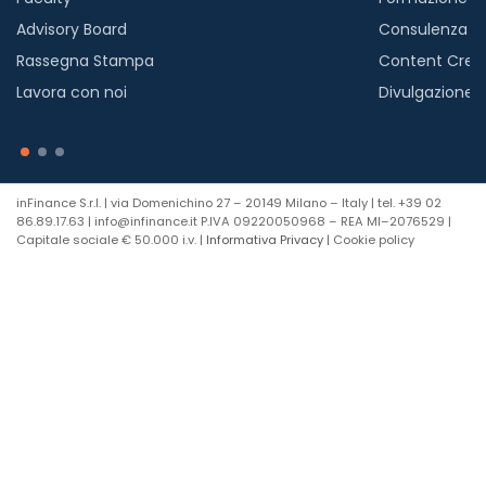
Advisory Board
Consulenza
Rassegna Stampa
Content Crea
Lavora con noi
Divulgazione
inFinance S.r.l. | via Domenichino 27 – 20149 Milano – Italy | tel. +39 02
86.89.17.63 | info@infinance.it P.IVA 09220050968 – REA MI–2076529 |
Capitale sociale € 50.000 i.v. |
Informativa Privacy
| Cookie policy