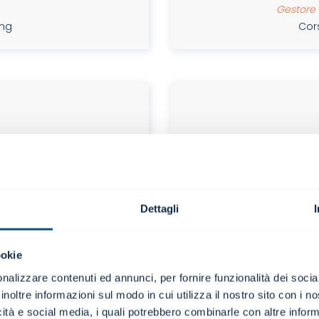
Gestore 
ing
Cors
l master in Corporate
Il covid purtroppo ci 
tusiasmo iniziale si è
ma la competenza e l
rofessionalità e la
fatto sì che la differ
caratterizzano questo
tenere alta l'attenzio
pportunità di conoscenza
giornate sono piuttost
Dettagli
ente attuali.
ad un monitor) inte
domande su quanto ve
dire che le mie con
ookie
arricchite, soprattutto
nalizzare contenuti ed annunci, per fornire funzionalità dei socia
inoltre informazioni sul modo in cui utilizza il nostro sito con i 
icità e social media, i quali potrebbero combinarle con altre inform