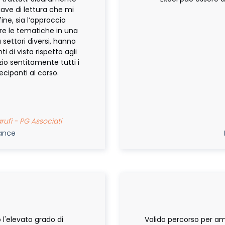
iave di lettura che mi
fine, sia l’approccio
are le tematiche in una
settori diversi, hanno
 di vista rispetto agli
zio sentitamente tutti i
tecipanti al corso.
rufi - PG Associati
nance
M
 l'elevato grado di
Valido percorso per am