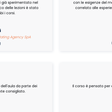
i già sperimentato nel
con le esigenze del me
co delle lezioni è stato
correlato alle esperie
i i corsi.
i
 Rating Agency SpA
ng
M
dell'aula da parte dei
Il corso è pensato per 
te consigliato.