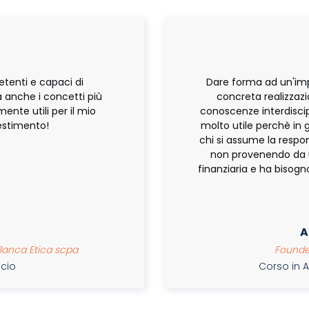
tenti e capaci di
Dare forma ad un'imp
 anche i concetti più
concreta realizzaz
ente utili per il mio
conoscenze interdiscip
estimento!
molto utile perchè in g
chi si assume la respo
non provenendo da 
finanziaria e ha bisogn
A
 Banca Etica scpa
Founder
ancio
Corso in A