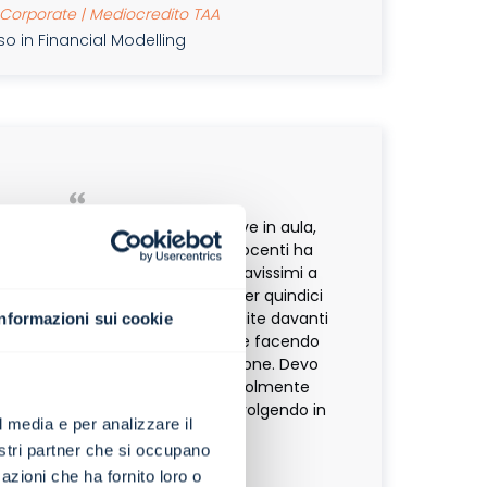
Corporate | Mediocredito TAA
o in Financial Modelling
ha privato della partecipazione live in aula,
'abilità di comunicazione dei docenti ha
enza non si notasse. Sono stati bravissimi a
ne a distanza (otto ore di corso per quindici
o intense se devono essere seguite davanti
Informazioni sui cookie
ragendo costantemente con noi e facendo
niva affrontato durante la lezione. Devo
oscenze in materia si sono notevolmente
 in funzione del lavoro che sto svolgendo in
l media e per analizzare il
questo periodo.
nostri partner che si occupano
azioni che ha fornito loro o