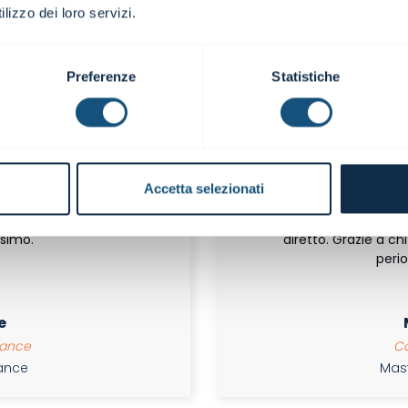
lizzo dei loro servizi.
G
a | DocFinance
Responsab
nance
Mast
Preferenze
Statistiche
Accetta selezionati
lio pratico è un valore
Un'esperienza format
simo.
diretto. Grazie a chi
peri
e
inance
Co
nance
Mast