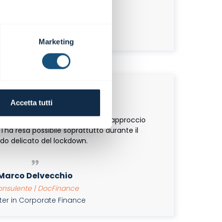
iovanni Tommasi
ile commerciale | DocFinance
er in Corporate Finance
Marketing
Accetta tutti
iva davvero piacevole e con un approccio
 l'ha resa possibile soprattutto durante il
odo delicato del lockdown.
Marco Delvecchio
nsulente | DocFinance
er in Corporate Finance