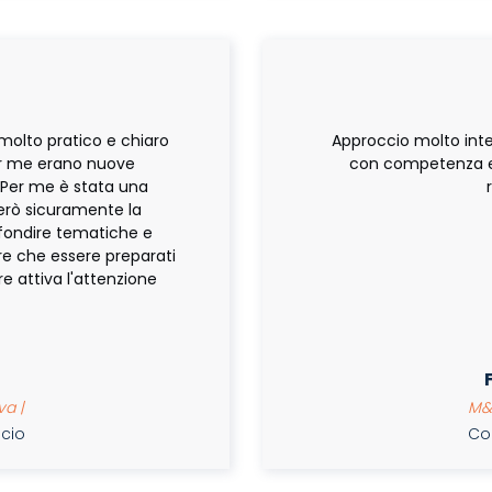
molto pratico e chiaro
Approccio molto inte
er me erano nuove
con competenza e 
 Per me è stata una
erò sicuramente la
fondire tematiche e
tre che essere preparati
e attiva l'attenzione
va |
M&A 
ancio
Cors