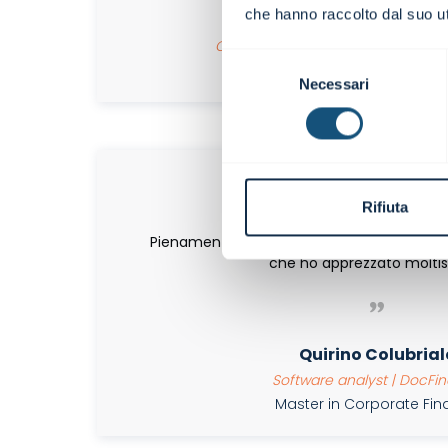
che hanno raccolto dal suo uti
Elena Dante
Consulente di tesoreria applicat
Selezione
Master in Corporate Fi
Necessari
del
consenso
Rifiuta
Pienamente soddisfatto del percorso! Il tag
che ho apprezzato moltis
Quirino Colubrial
Software analyst | DocF
Master in Corporate Fi