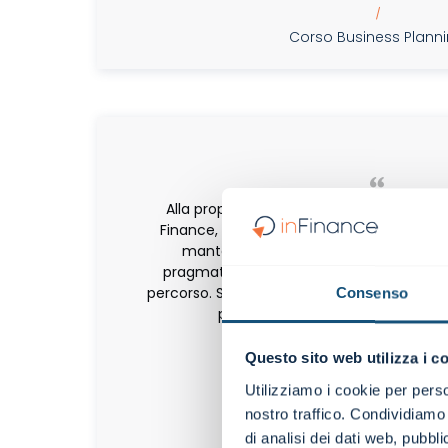
|
Corso Business Plann
Alla proposta aziendale di poter seguir i
Finance, non ho avuto assoluto dubbi; l'en
mantenuto fino all'ultima lezione. La p
pragmaticità sono le parole chiavi che 
percorso. Si è infatti rilevata un'ottima o
Consenso
per approfondire temi assolutam
Questo sito web utilizza i c
Utilizziamo i cookie per perso
nostro traffico. Condividiamo 
di analisi dei dati web, pubbl