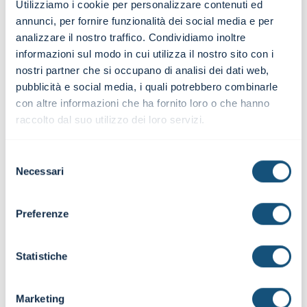
Utilizziamo i cookie per personalizzare contenuti ed
Master ben
Un'ottima
annunci, per fornire funzionalità dei social media e per
strutturato
occasione
analizzare il nostro traffico. Condividiamo inoltre
con
per fare
informazioni sul modo in cui utilizza il nostro sito con i
un'ottima
chiarezza sul
nostri partner che si occupano di analisi dei dati web,
suddivisione
ruolo del
pubblicità e social media, i quali potrebbero combinarle
tra
controller in
con altre informazioni che ha fornito loro o che hanno
spiegazioni
azienda, sugli
teoriche ed
strumenti a
raccolto dal suo utilizzo dei loro servizi.
esercizi
sua
pratici.
disposizione e
Selezione
sulle
Necessari
del
competenze
consenso
che deve
possedere.
Preferenze
Gianpaolo
D'Angelo
Corporate
Antonello
Statistiche
Advisor |
Ferrara
Crédit
Agricole Italia
Controller |
SPA
Apulia
Marketing
Distribuzione