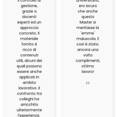
il controllo di
universitario,
gestione,
ero sicuro
grazie a
che anche
docenti
questo
esperti ed un
Master si
approccio
meritasse la
concreto. Il
'emme'
materiale
maiuscola. E
fornito è
così è stato;
ricco di
ancora una
contenuti
volta
utili, alcuni dei
complimenti,
quali possono
ottimo
essere anche
lavoro!
applicati in
ambito
lavorativo. Il
confronto tra
colleghi ha
arricchito
ulteriormente
l'esperienza.