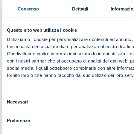
Titolare | Dario Nunziata
Consenso
Dettagli
Informazio
Live Webinar
Questo sito web utilizza i cookie
Utilizziamo i cookie per personalizzare contenuti ed annunci, 
funzionalità dei social media e per analizzare il nostro traffico
Condividiamo inoltre informazioni sul modo in cui utilizza il no
con i nostri partner che si occupano di analisi dei dati web, pu
Mi è piaciuta la chiarezza di esposizione la
social media, i quali potrebbero combinarle con altre informa
capacità di esemplificazione e i chiari
fornito loro o che hanno raccolto dal suo utilizzo dei loro servi
riferimenti alle normative vigenti
Selezione
Necessari
del
Gianni Pera
consenso
Funzionario | Confeserrcenti Reggio Emilia
Live Webinar
Preferenze