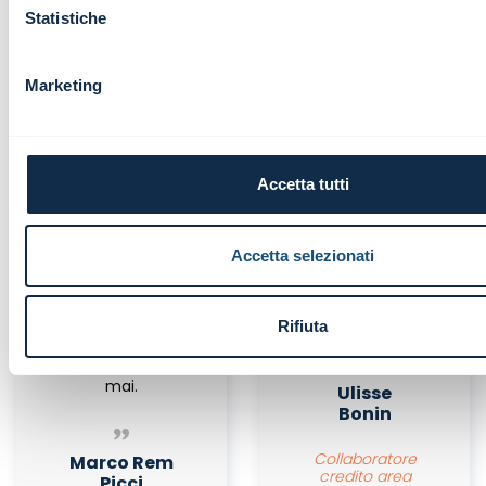
Statistiche
Marketing
Webinar di
Importante,
alto livello,
efficacie,
come ci ha
tenuto da
Accetta tutti
già abituato
persone
in passato
competenti e
Infinance.
disponibili.
Accetta selezionati
Competenza
unita ad un
tocco di
Rifiuta
simpatia che
non guasta
mai.
Ulisse
Bonin
Collaboratore
Marco Rem
credito area
Picci