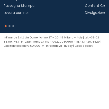
Rassegna Stampa
Content Crea
Lavora con noi
Divulgazione
inFinance S.r.l. | via Domenichino 27 – 20149 Milano – Italy | tel. +39 02
86.89.17.63 | info@infinance.it P.IVA 09220050968 – REA MI–2076529 |
Capitale sociale € 50.000 i.v. |
Informativa Privacy
| Cookie policy