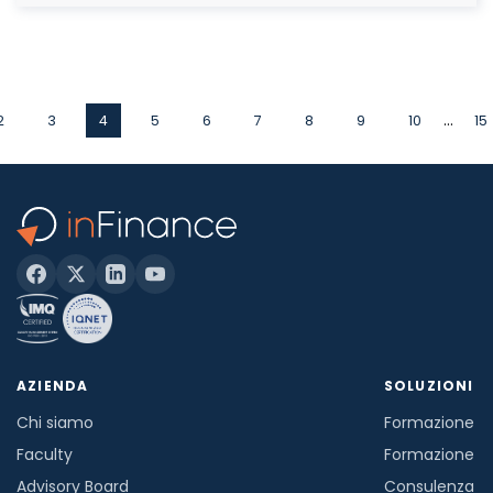
...
2
3
4
5
6
7
8
9
10
15
AZIENDA
SOLUZIONI
Chi siamo
Formazione in
Faculty
Formazione a
Advisory Board
Consulenza