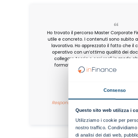
Ho trovato il percorso Master Corporate
utile e concreto. I contenuti sono subito ap
lavorativa. Ho apprezzato il fatto che il 
operativo con un’ottima qualità dei doc
collegare teoria e casi reali in modo c
formativa che consiglierò sicuramente
Consenso
Angela Laezza
Responsabile Tesoreria | Coordinatrice Uf
INTRAUMA SPA
Questo sito web utilizza i c
Master in Corporate Fi
Utilizziamo i cookie per perso
nostro traffico. Condividiamo 
di analisi dei dati web, pubbl