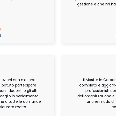
gestione e che mi ha
 |
ng
M
e lezioni non mi sono
Il Master in Corpo
o potuto partecipare
completo e aggiorna
on i docenti e gli altri
professionisti c
meglio lo svolgimento
dell'organizzazione 
nche a tutte le domande
anche modo di c
sicurata molto.
co