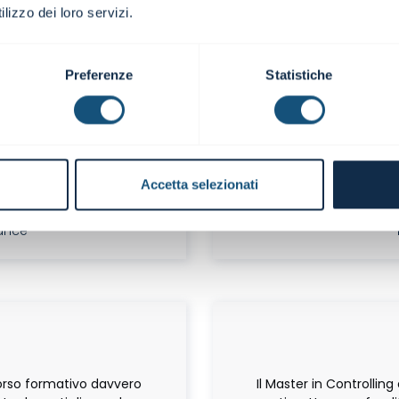
lizzo dei loro servizi.
Preferenze
Statistiche
visione tra spiegazioni
Un'ottima occasione pe
ici.
azienda, sugli strum
lo
Accetta selezionati
le Italia SPA
Contro
nance
M
rcorso formativo davvero
Il Master in Controlli