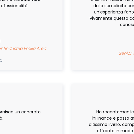
ofessionalità.
dalla semplicità con
un’esperienza fant
vivamente questo cor
conosc
i
findustria Emilia Area
Senior A
da
ornisce un concreto
Ho recentemente 
à.
inFinance e posso af
altissimo livello, com
affronta in modo