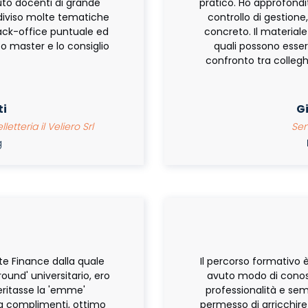
uto docenti di grande
pratico. Ho approfondi
ndiviso molte tematiche
controllo di gestione
ack-office puntuale ed
concreto. Il materiale 
o master e lo consiglio
quali possono essere
confronto tra collegh
i
G
letteria il Veliero Srl
Seni
ng
M
te Finance dalla quale
Il percorso formativo 
und' universitario, ero
avuto modo di cono
ritasse la 'emme'
professionalità e sem
ta complimenti, ottimo
permesso di arricchire