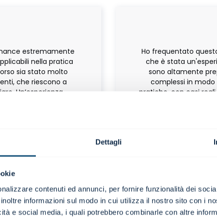
 Finance estremamente
Ho frequentato questo
plicabili nella pratica
che è stata un'espe
corso sia stato molto
sono altamente prep
enti, che riescono a
complessi in modo c
hiaro. Un’esperienza
pratiche, con casi reali
 e che continuerò.
taglio è verticale e a
subito spendibili. 
perfettamente a
Dettagli
ficio Amministrativo |
ookie
nance
Mast
nalizzare contenuti ed annunci, per fornire funzionalità dei socia
inoltre informazioni sul modo in cui utilizza il nostro sito con i 
icità e social media, i quali potrebbero combinarle con altre inform