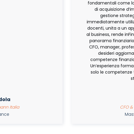
fondamentali come la 
di acquisizione d’im
gestione strateg
immediatamente utilizz
docenti, unita a un a
al business, rende inFi
panorama finanziario
CFO, manager, profess
desideri aggiornar
competenze finanzia
Un’esperienza format
solo le competenze 
s
dola
ann Italia
CFO & 
nance
Mast