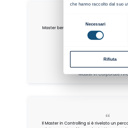
che hanno raccolto dal suo uti
Selezione
Necessari
del
Master ben strutturato con un'ottima suddi
consenso
teoriche ed esercizi prat
Gianpaolo D'Ange
Rifiuta
Corporate Advisor | Crédit Agrico
Master in Corporate Fi
Il Master in Controlling si è rivelato un pe