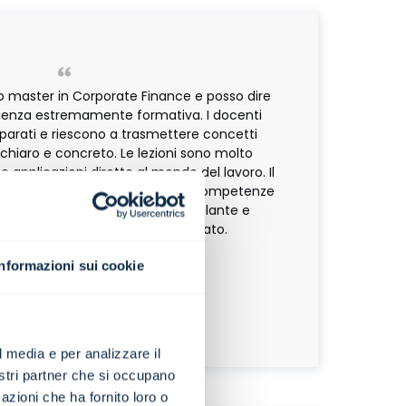
 master in Corporate Finance e posso dire
rienza estremamente formativa. I docenti
arati e riescono a trasmettere concetti
hiaro e concreto. Le lezioni sono molto
 e applicazioni dirette al mondo del lavoro. Il
pprofondito, ideale per chi vuole competenze
Un percorso formativo serio, stimolante e
llineato alle esigenze del mercato.
Informazioni sui cookie
Daniele Fumagalli
|
er in Corporate Finance
l media e per analizzare il
nostri partner che si occupano
azioni che ha fornito loro o