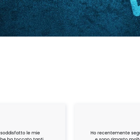
 soddisfatto le mie
Ho recentemente seguito
he ha toccato tanti
e sono rimasto molt