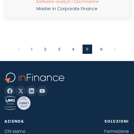
Software analyst | DocFinance
Master in Corporate Finance
‹
1
2
3
4
5
6
›
AZIENDA
SOLUZIONI
Chi siamo
Formazione in