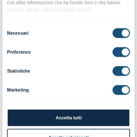
con altre informazioni che ha fornito loro o che hanno
Un corso
Il Master è più
raccolto dal suo utilizzo dei loro servizi.
che
che altro un
permette
corso in
Selezione
di toccare
controllo di
Necessari
del
con mano
gestione, classe
temi e casi
troppo
consenso
aziendali
eterogenea,
Preferenze
molte volte
argomenti vasti
trattati solo
e concentrati in
dal punto di
poche lezioni
Statistiche
vista
molto teoriche
teorico
e poco
pratiche,
Marketing
esercizi
semplicistici
che non
rispecchiano
Accetta tutti
spesso la realtà
aziendale. Il
costo/beneficio