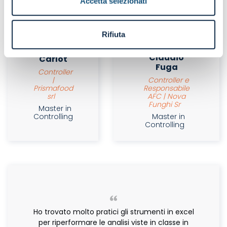
è troppo
Accetta selezionati
sbilanciato
purtroppo.
Rifiuta
Franco
Claudio
Carlot
Fuga
Controller
|
Controller e
Prismafood
Responsabile
srl
AFC | Nova
Funghi Sr
Master in
Controlling
Master in
Controlling
Ho trovato molto pratici gli strumenti in excel
per riperformare le analisi viste in classe in