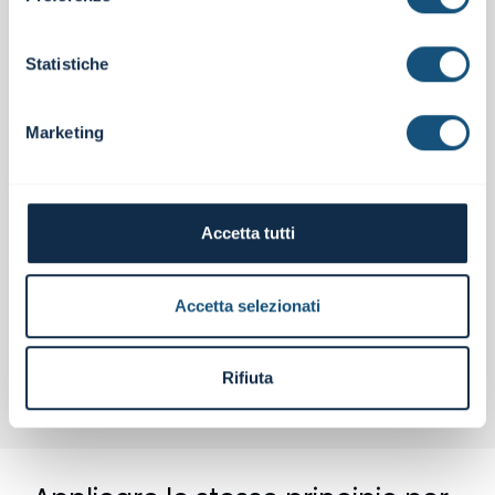
giurisprudenza, pur riconoscendo l’inesistenza
nell’ordinamento di un generale dovere della banca di
monitorare preventivamente le operazioni, tendono a
Statistiche
individuare un dovere di attivazione precauzionale ogni
qual volta l’intermediario possa riscontrare indizi di
anomalia nell’operatività del cliente (numero, tipologia,
Marketing
importo, tempo di esecuzione, riconducibilità delle
operazioni al medesimo beneficiario). Per quanto
l’addentellato normativo sia piuttosto discutibile (d.m.
112/2007, recante indici di anomalia ai fini di
Accetta tutti
prevenzione di frodi sulle carte di pagamento), il
generico dovere di protezione sembra prender piede
nelle truffe “tradizionali”, per lo più con l’esito di
individuare un concorso di colpa della banca.
Accetta selezionati
Morale effettiva: sbaglia il cliente, la banca paga
una parte.
Rifiuta