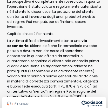
La prospettiva è completamente rovesciata, in quanto
l’operazione è stata voluta e regolarmente autenticata
né il cliente la disconosce. La protezione del cliente
con tanto di inversione degli oneri probatori prevista
dal regime Psd non può, per definizione, essere
invocata.
Capitolo chiuso? Per niente.
La vittima di frodi d’investimento tenta una
via
secondaria
. Ritiene cioè che l’intermediario avrebbe
potuto e dovuto non dar corso all’operazione
contestata in quanto affetta da anomalia, o
quantomeno segnalare al cliente tale anomalia prima
di darvi esecuzione. Le argomentazioni addotte nei
primi giudizi (il fenomeno è relativamente recente)
variano dal richiamo a norme generali del diritto civile
in materia di correttezza comportamentale, diligenza
e buona fede esecutiva (artt. 1175, 1176 e 1375 c.c.) ad
un tentativo di “rientro” nel regime Psd in ragione del
potere dell’intermediario (art. 6 d.lgs. 11/2010) di
bloccare l’esecuzione di operazioni per sospetto di
frode, sino ad affermazioni “di sistema”, per le quali