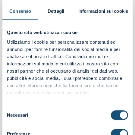
sussisterebbe un generale e non meglio precisato
dovere di protezione da parte dell’intermediario, quale
Consenso
Dettagli
Informazioni sui cookie
operatore qualificato del mercato.
Nessuna di queste ragioni persuade. Non il richiamo alle
norme civilistiche, perché la banca non incorre in
Questo sito web utilizza i cookie
alcuna scorrettezza o malafede nel momento in cui
Utilizziamo i cookie per personalizzare contenuti ed
dà corso ad un’operazione regolarmente autenticata.
annunci, per fornire funzionalità dei social media e per
Neppure la facoltà dell’intermediario di bloccare l’uso di
analizzare il nostro traffico. Condividiamo inoltre
un mezzo di pagamento in caso di sospetto di frode,
dato che tale diritto può (ma non deve) essere inserito
informazioni sul modo in cui utilizza il nostro sito con i
nel contratto quadro di servizi e che, trattandosi di
nostri partner che si occupano di analisi dei dati web,
facoltà, può esercitarsi a discrezione dell’intermediario.
pubblicità e social media, i quali potrebbero combinarle
Neppure convince quel generale obbligo di tutela che
con altre informazioni che ha fornito loro o che hanno
deriverebbe dalle particolari qualità professionali
raccolto dal suo utilizzo dei loro servizi.
dell’intermediario che, in modo eguale e contrario,
potrebbero dirsi disattese nel caso in cui lo stesso
esercitasse un’invasiva ingerenza sull’operato del
Selezione
cliente.
Necessari
del
Nondimeno, un qualche dovere protettivo va
consenso
affermandosi in ambito di phishing e affini, dove ABF e
Preferenze