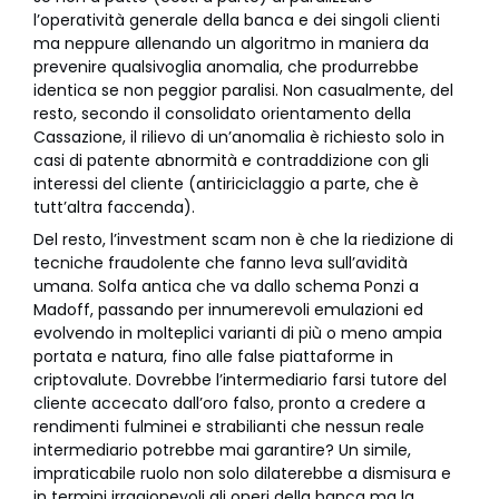
l’operatività generale della banca e dei singoli clienti
ma neppure allenando un algoritmo in maniera da
prevenire qualsivoglia anomalia, che produrrebbe
identica se non peggior paralisi. Non casualmente, del
resto, secondo il consolidato orientamento della
Cassazione, il rilievo di un’anomalia è richiesto solo in
casi di patente abnormità e contraddizione con gli
interessi del cliente (antiriciclaggio a parte, che è
tutt’altra faccenda).
Del resto, l’investment scam non è che la riedizione di
tecniche fraudolente che fanno leva sull’avidità
umana. Solfa antica che va dallo schema Ponzi a
Madoff, passando per innumerevoli emulazioni ed
evolvendo in molteplici varianti di più o meno ampia
portata e natura, fino alle false piattaforme in
criptovalute. Dovrebbe l’intermediario farsi tutore del
cliente accecato dall’oro falso, pronto a credere a
rendimenti fulminei e strabilianti che nessun reale
intermediario potrebbe mai garantire? Un simile,
impraticabile ruolo non solo dilaterebbe a dismisura e
in termini irragionevoli gli oneri della banca ma la