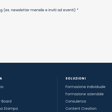
g (es. newsletter mensile e inviti ad eventi) *
DA
SOLUZIONI
mo
Formazione individuale
Formazione aziendale
y Board
Consulenza
na Stampa
Content Creation