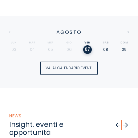
AGOSTO
LUN
MAR
MER
GIO
VEN
SAB
DOM
03
04
05
06
07
08
09
×
VAI AL CALENDARIO EVENTI
NEWS
Insight, eventi e
opportunità