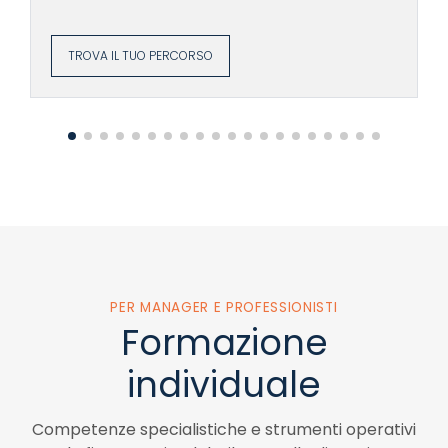
Faculty composta da analisti finanziari e
manager
Approccio learning by doing: costruzione
TROVA IL TUO PERCORSO
diretta dei principali tool
Accesso a opportunità esclusive dedicate
agli Alumni
Possibilità di copertura dei costi
tramite fondi interprofessionali
PER MANAGER E PROFESSIONISTI
Formazione
individuale
Competenze specialistiche e strumenti operativi