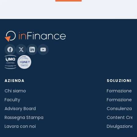
HO PRESO VISIONE DELL'
INFORMATIVA SULLA PRIVACY
*
ACCONSENTO
NON ACCONSENTO
al trattamento dei miei dati per finalità di marketing
(es. newsletter mensile e inviti ad eventi) *
AZIENDA
SOLUZIONI
Chi siamo
Formazione in
Faculty
Formazione a
Advisory Board
Consulenza
Rassegna Stampa
Content Crea
Lavora con noi
Divulgazione