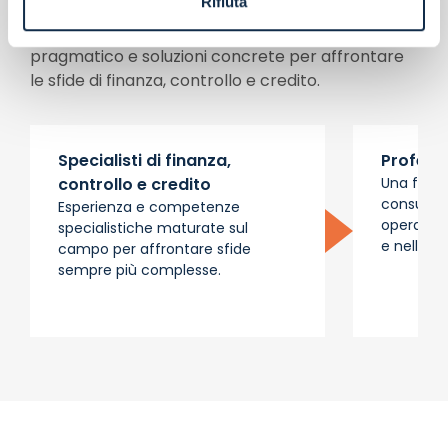
Rifiuta
Competenze specialistiche, approccio
pragmatico e soluzioni concrete per affrontare
le sfide di finanza, controllo e credito.
Specialisti di finanza,
Profess
controllo e credito
Una facul
consulen
Esperienza e competenze
operative
specialistiche maturate sul
e nelle is
campo per affrontare sfide
sempre più complesse.